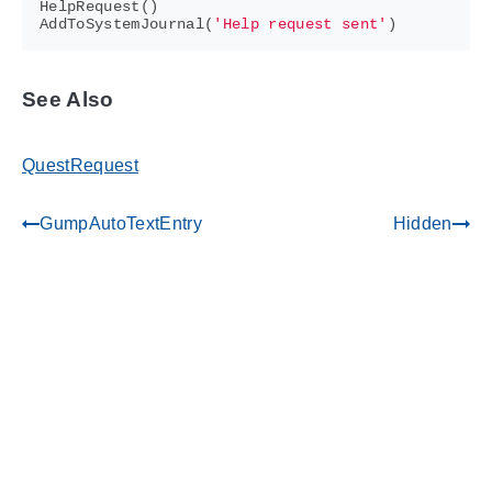
HelpRequest
()
AddToSystemJournal
(
'Help request sent'
)
See Also
QuestRequest
GumpAutoTextEntry
Hidden
gdoc_arrow_left_alt
gdoc_arrow_right_alt