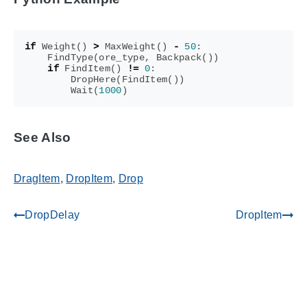
if
Weight
()
>
MaxWeight
()
-
50
:
FindType
(
ore_type
,
Backpack
())
if
FindItem
()
!=
0
:
DropHere
(
FindItem
())
Wait
(
1000
)
See Also
DragItem
,
DropItem
,
Drop
DropDelay
DropItem
gdoc_arrow_left_alt
gdoc_arrow_right_alt