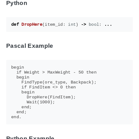
Python
def
DropHere
(
item_id
:
int
)
->
bool
:
...
Pascal Example
begin

  if Weight > MaxWeight - 50 then

  begin

    FindType(ore_type, Backpack);

    if FindItem <> 0 then

    begin

      DropHere(FindItem);

      Wait(1000);

    end;

  end;

Python Example