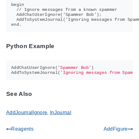
begin

  // Ignore messages from a known spammer

  AddChatUserIgnore('Spammer Bob');

  AddToSystemJournal('Ignoring messages from Spamm
Python Example
AddChatUserIgnore
(
'Spammer Bob'
)
AddToSystemJournal
(
'Ignoring messages from Spamme
See Also
AddJournalIgnore
,
InJournal
Reagents
AddFigure
gdoc_arrow_left_alt
gdoc_arrow_right_alt